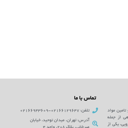
تماس با ما
 تامین مواد
تلفن: 02166129647-02166943609
ای آزمایشگاهی از جمله
آدرس: تهران، میدان توحید، خیابان
یی، یکی از
میرخانی، پلاک 208، واحد 4