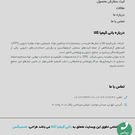
ثبت سفارش محصول
مقالات
درباره ما
تماس با ما
درباره بانی کیمیا کالا
شرکت بانی کیمیا کالا با سال‌ها تجربه در زمینه واردات و تامین مواد شیمیایی، مواد موثره دارویی (API)،
کیت‌های آزمایشگاهی از جمله کیت‌های سنجش اندوتوکسین و رفرنس استانداردهای دارویی، یکی از
تامین‌کنندگان پیشرو در صنایع دارویی و پژوهشی کشور است.
ما به عنوان نماینده رسمی شرکت SRL، با ارائه محصولات باکیفیت و استاندارد جهانی، توانسته‌ایم اعتماد
بسیاری از داروسازی‌ها، مراکز پژوهشی و تحقیقاتی را جلب کنیم و نقشی موثر در تامین نیازهای این صنایع
داشته باشیم.
تماس با ما
تلفن: 02166129647-02166943609
آدرس: تهران، میدان توحید، خیابان میرخانی، پلاک 208، واحد 4
بانی کیمیا کالا
منسیکس
©تمامی حقوق این وبسایت متعلق به
می باشد طراحی:
تماس