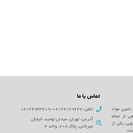
تماس با ما
 تامین مواد
تلفن: 02166129647-02166943609
ای آزمایشگاهی از جمله
آدرس: تهران، میدان توحید، خیابان
یی، یکی از
میرخانی، پلاک 208، واحد 4
ست.