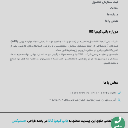
ثبت سفارش محصول
مقالات
درباره ما
تماس با ما
درباره بانی کیمیا کالا
شرکت بانی کیمیا کالا با سال‌ها تجربه در زمینه واردات و تامین مواد شیمیایی، مواد موثره دارویی (API)،
کیت‌های آزمایشگاهی از جمله کیت‌های سنجش اندوتوکسین و رفرنس استانداردهای دارویی، یکی از
تامین‌کنندگان پیشرو در صنایع دارویی و پژوهشی کشور است.
ما به عنوان نماینده رسمی شرکت SRL، با ارائه محصولات باکیفیت و استاندارد جهانی، توانسته‌ایم اعتماد
بسیاری از داروسازی‌ها، مراکز پژوهشی و تحقیقاتی را جلب کنیم و نقشی موثر در تامین نیازهای این صنایع
داشته باشیم.
تماس با ما
تلفن: 02166129647-02166943609
آدرس: تهران، میدان توحید، خیابان میرخانی، پلاک 208، واحد 4
بانی کیمیا کالا
منسیکس
©تمامی حقوق این وبسایت متعلق به
می باشد طراحی:
تماس