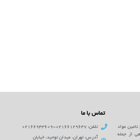
تماس با ما
 تامین مواد
تلفن: 02166129647-02166943609
ای آزمایشگاهی از جمله
آدرس: تهران، میدان توحید، خیابان