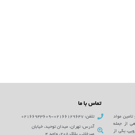
تماس با ما
 تامین مواد
تلفن: 02166129647-02166943609
ای آزمایشگاهی از جمله
آدرس: تهران، میدان توحید، خیابان
یی، یکی از
میرخانی، پلاک 208، واحد 4