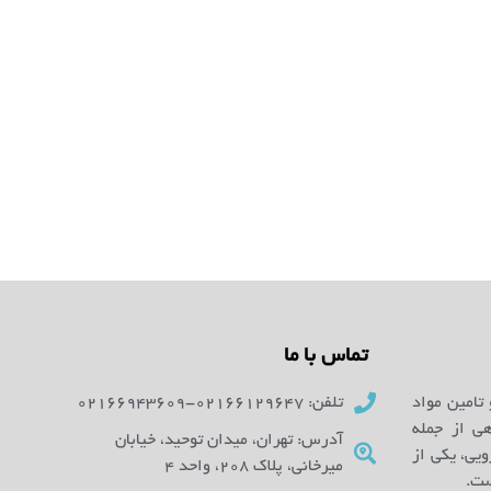
تماس با ما
 تامین مواد
تلفن: 02166129647-02166943609
ای آزمایشگاهی از جمله
آدرس: تهران، میدان توحید، خیابان
یی، یکی از
میرخانی، پلاک 208، واحد 4
ست.