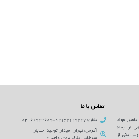
تماس با ما
 تامین مواد
تلفن: 02166129647-02166943609
ای آزمایشگاهی از جمله
آدرس: تهران، میدان توحید، خیابان
یی، یکی از
میرخانی، پلاک 208، واحد 4