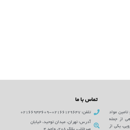
تماس با ما
 تامین مواد
تلفن: 02166129647-02166943609
ای آزمایشگاهی از جمله
آدرس: تهران، میدان توحید، خیابان
یی، یکی از
میرخانی، پلاک 208، واحد 4