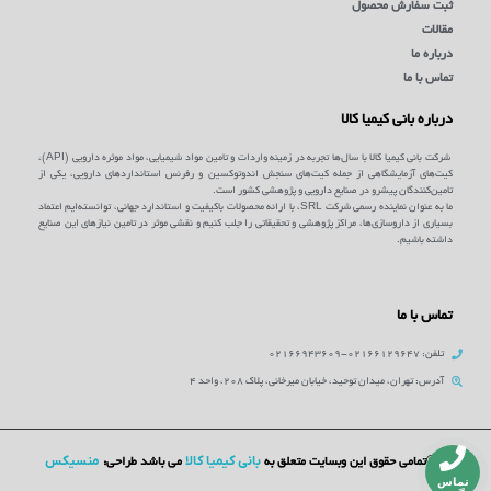
ثبت سفارش محصول
مقالات
درباره ما
تماس با ما
درباره بانی کیمیا کالا
شرکت بانی کیمیا کالا با سال‌ها تجربه در زمینه واردات و تامین مواد شیمیایی، مواد موثره دارویی (API)،
کیت‌های آزمایشگاهی از جمله کیت‌های سنجش اندوتوکسین و رفرنس استانداردهای دارویی، یکی از
تامین‌کنندگان پیشرو در صنایع دارویی و پژوهشی کشور است.
ما به عنوان نماینده رسمی شرکت SRL، با ارائه محصولات باکیفیت و استاندارد جهانی، توانسته‌ایم اعتماد
بسیاری از داروسازی‌ها، مراکز پژوهشی و تحقیقاتی را جلب کنیم و نقشی موثر در تامین نیازهای این صنایع
داشته باشیم.
تماس با ما
تلفن: 02166129647-02166943609
آدرس: تهران، میدان توحید، خیابان میرخانی، پلاک 208، واحد 4
بانی کیمیا کالا
منسیکس
©تمامی حقوق این وبسایت متعلق به
می باشد طراحی:
تماس