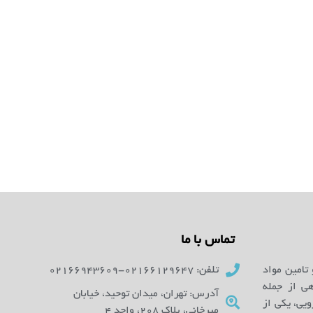
تماس با ما
 تامین مواد
تلفن: 02166129647-02166943609
ای آزمایشگاهی از جمله
آدرس: تهران، میدان توحید، خیابان
یی، یکی از
میرخانی، پلاک 208، واحد 4