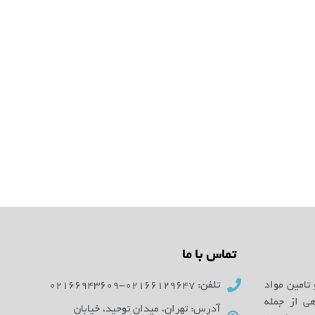
تماس با ما
 تامین مواد
تلفن: 02166129647-02166943609
ای آزمایشگاهی از جمله
آدرس: تهران، میدان توحید، خیابان