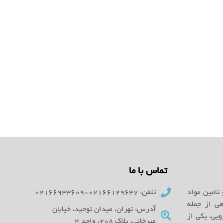
تماس با ما
 تامین مواد
تلفن: 02166129647-02166943609
ای آزمایشگاهی از جمله
آدرس: تهران، میدان توحید، خیابان
یی، یکی از
میرخانی، پلاک 208، واحد 4