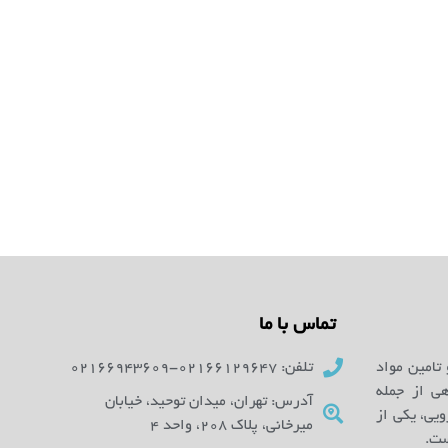
تماس با ما
 تامین مواد
تلفن: 02166129647-02166943609
ای آزمایشگاهی از جمله
آدرس: تهران، میدان توحید، خیابان
یی، یکی از
میرخانی، پلاک 208، واحد 4
ست.