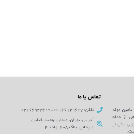
تماس با ما
 تامین مواد
تلفن: 02166129647-02166943609
ای آزمایشگاهی از جمله
آدرس: تهران، میدان توحید، خیابان
یی، یکی از
میرخانی، پلاک 208، واحد 4
ست.