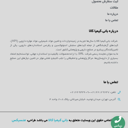
ثبت سفارش محصول
مقالات
درباره ما
تماس با ما
درباره بانی کیمیا کالا
شرکت بانی کیمیا کالا با سال‌ها تجربه در زمینه واردات و تامین مواد شیمیایی، مواد موثره دارویی (API)،
کیت‌های آزمایشگاهی از جمله کیت‌های سنجش اندوتوکسین و رفرنس استانداردهای دارویی، یکی از
تامین‌کنندگان پیشرو در صنایع دارویی و پژوهشی کشور است.
ما به عنوان نماینده رسمی شرکت SRL، با ارائه محصولات باکیفیت و استاندارد جهانی، توانسته‌ایم اعتماد
بسیاری از داروسازی‌ها، مراکز پژوهشی و تحقیقاتی را جلب کنیم و نقشی موثر در تامین نیازهای این صنایع
داشته باشیم.
تماس با ما
تلفن: 02166129647-02166943609
آدرس: تهران، میدان توحید، خیابان میرخانی، پلاک 208، واحد 4
بانی کیمیا کالا
منسیکس
©تمامی حقوق این وبسایت متعلق به
می باشد طراحی:
تماس