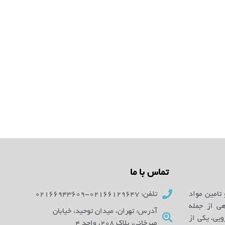
تماس با ما
 تامین مواد
تلفن: 02166129647-02166943609
ای آزمایشگاهی از جمله
آدرس: تهران، میدان توحید، خیابان
یی، یکی از
میرخانی، پلاک 208، واحد 4