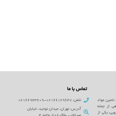
تماس با ما
 تامین مواد
تلفن: 02166129647-02166943609
ای آزمایشگاهی از جمله
آدرس: تهران، میدان توحید، خیابان
یی، یکی از
میرخانی، پلاک 208، واحد 4