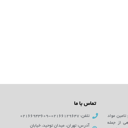
تماس با ما
 تامین مواد
تلفن: 02166129647-02166943609
ای آزمایشگاهی از جمله
آدرس: تهران، میدان توحید، خیابان