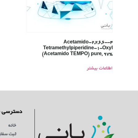
4-Acetamido-2,2,6,6-
Tetramethylpiperidine-1-Oxyl
(Acetamido TEMPO) pure, 97%
اطلاعات بیشتر
دسترسی س
خانه
ثبت سفا