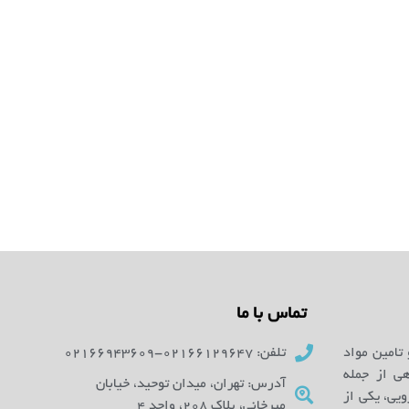
تماس با ما
 تامین مواد
تلفن: 02166129647-02166943609
ای آزمایشگاهی از جمله
آدرس: تهران، میدان توحید، خیابان
یی، یکی از
میرخانی، پلاک 208، واحد 4