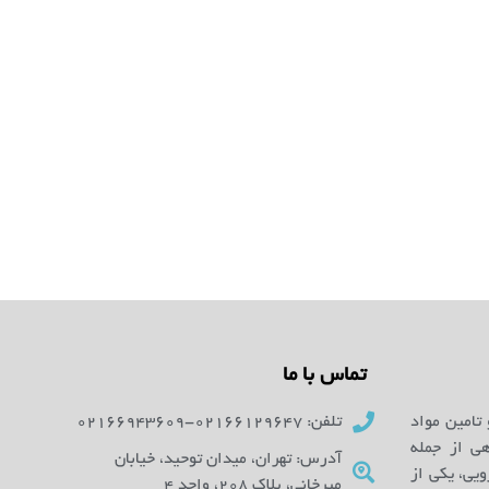
تماس با ما
 تامین مواد
تلفن: 02166129647-02166943609
ای آزمایشگاهی از جمله
آدرس: تهران، میدان توحید، خیابان
یی، یکی از
میرخانی، پلاک 208، واحد 4