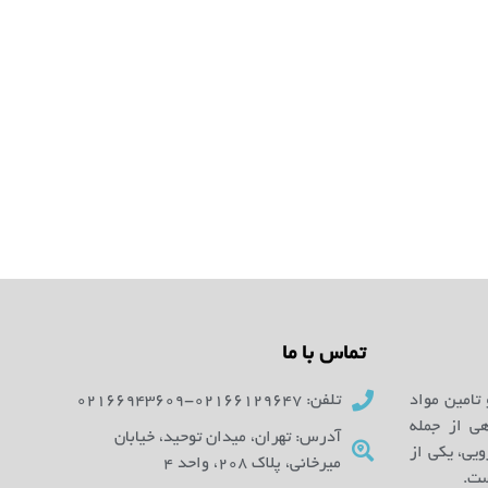
تماس با ما
 تامین مواد
تلفن: 02166129647-02166943609
ای آزمایشگاهی از جمله
آدرس: تهران، میدان توحید، خیابان
یی، یکی از
میرخانی، پلاک 208، واحد 4
ست.