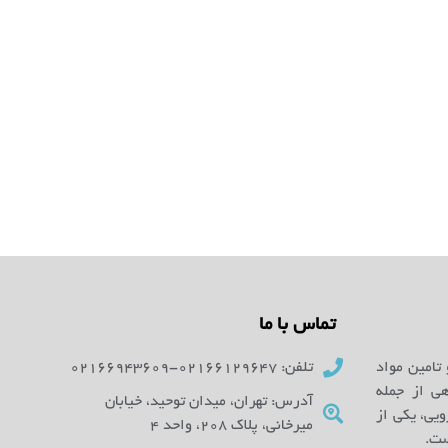
تماس با ما
 تامین مواد
تلفن: 02166129647-02166943609
ای آزمایشگاهی از جمله
آدرس: تهران، میدان توحید، خیابان
یی، یکی از
میرخانی، پلاک 208، واحد 4
ست.