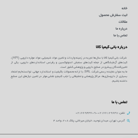
خانه
ثبت سفارش محصول
مقالات
درباره ما
تماس با ما
درباره بانی کیمیا کالا
شرکت بانی کیمیا کالا با سال‌ها تجربه در زمینه واردات و تامین مواد شیمیایی، مواد موثره دارویی (API)،
کیت‌های آزمایشگاهی از جمله کیت‌های سنجش اندوتوکسین و رفرنس استانداردهای دارویی، یکی از
تامین‌کنندگان پیشرو در صنایع دارویی و پژوهشی کشور است.
ما به عنوان نماینده رسمی شرکت SRL، با ارائه محصولات باکیفیت و استاندارد جهانی، توانسته‌ایم اعتماد
بسیاری از داروسازی‌ها، مراکز پژوهشی و تحقیقاتی را جلب کنیم و نقشی موثر در تامین نیازهای این صنایع
داشته باشیم.
تماس با ما
تلفن: 02166129647-02166943609
آدرس: تهران، میدان توحید، خیابان میرخانی، پلاک 208، واحد 4