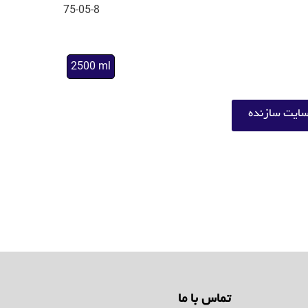
75-05-8
2500 ml
ایت سازنده
تماس با ما