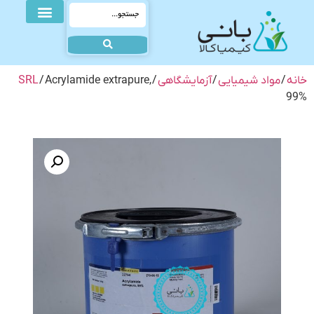
خانه
/
مواد شیمیایی
/
آزمایشگاهی
/
/ Acrylamide extrapure,
SRL
99%