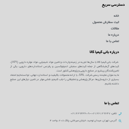
دسترسی سریع
خانه
ثبت سفارش محصول
مقالات
درباره ما
تماس با ما
درباره بانی کیمیا کالا
شرکت بانی کیمیا کالا با سال‌ها تجربه در زمینه واردات و تامین مواد شیمیایی، مواد موثره دارویی (API)،
کیت‌های آزمایشگاهی از جمله کیت‌های سنجش اندوتوکسین و رفرنس استانداردهای دارویی، یکی از
تامین‌کنندگان پیشرو در صنایع دارویی و پژوهشی کشور است.
ما به عنوان نماینده رسمی شرکت SRL، با ارائه محصولات باکیفیت و استاندارد جهانی، توانسته‌ایم اعتماد
بسیاری از داروسازی‌ها، مراکز پژوهشی و تحقیقاتی را جلب کنیم و نقشی موثر در تامین نیازهای این صنایع
داشته باشیم.
تماس با ما
تلفن: 02166129647-02166943609
آدرس: تهران، میدان توحید، خیابان میرخانی، پلاک 208، واحد 4