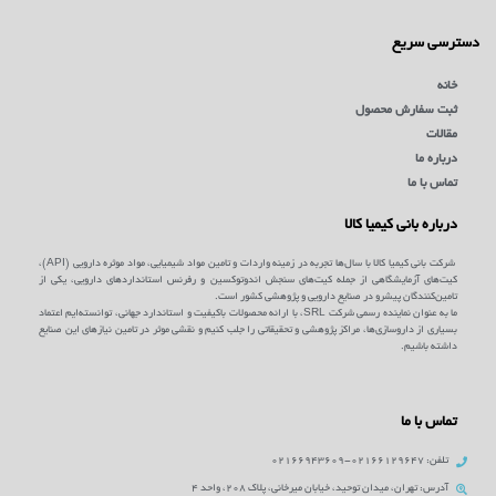
دسترسی سریع
خانه
ثبت سفارش محصول
مقالات
درباره ما
تماس با ما
درباره بانی کیمیا کالا
شرکت بانی کیمیا کالا با سال‌ها تجربه در زمینه واردات و تامین مواد شیمیایی، مواد موثره دارویی (API)،
کیت‌های آزمایشگاهی از جمله کیت‌های سنجش اندوتوکسین و رفرنس استانداردهای دارویی، یکی از
تامین‌کنندگان پیشرو در صنایع دارویی و پژوهشی کشور است.
ما به عنوان نماینده رسمی شرکت SRL، با ارائه محصولات باکیفیت و استاندارد جهانی، توانسته‌ایم اعتماد
بسیاری از داروسازی‌ها، مراکز پژوهشی و تحقیقاتی را جلب کنیم و نقشی موثر در تامین نیازهای این صنایع
داشته باشیم.
تماس با ما
تلفن: 02166129647-02166943609
آدرس: تهران، میدان توحید، خیابان میرخانی، پلاک 208، واحد 4