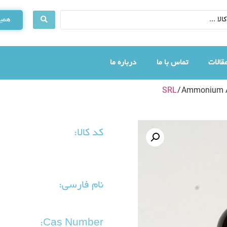
همین
قالات
تماس با ما
درباره ما
SRL
/ Ammonium A
کد کالا:
نام فارسی:
Cas Number: