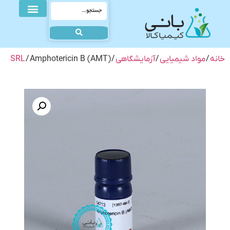
خانه
/
مواد شیمیایی
/
آزمایشگاهی
/
/ Amphotericin B (AMT)
SRL