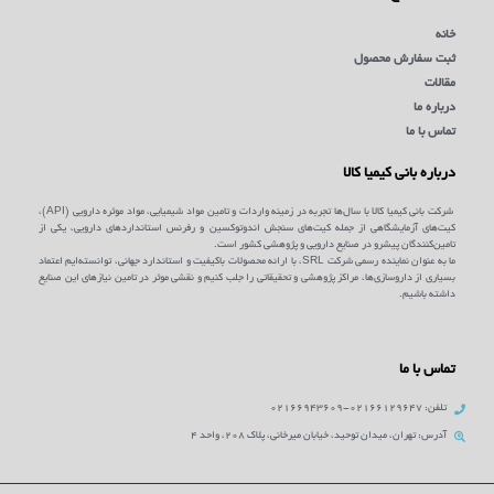
خانه
ثبت سفارش محصول
مقالات
درباره ما
تماس با ما
درباره بانی کیمیا کالا
شرکت بانی کیمیا کالا با سال‌ها تجربه در زمینه واردات و تامین مواد شیمیایی، مواد موثره دارویی (API)،
کیت‌های آزمایشگاهی از جمله کیت‌های سنجش اندوتوکسین و رفرنس استانداردهای دارویی، یکی از
تامین‌کنندگان پیشرو در صنایع دارویی و پژوهشی کشور است.
ما به عنوان نماینده رسمی شرکت SRL، با ارائه محصولات باکیفیت و استاندارد جهانی، توانسته‌ایم اعتماد
بسیاری از داروسازی‌ها، مراکز پژوهشی و تحقیقاتی را جلب کنیم و نقشی موثر در تامین نیازهای این صنایع
داشته باشیم.
تماس با ما
تلفن: 02166129647-02166943609
آدرس: تهران، میدان توحید، خیابان میرخانی، پلاک 208، واحد 4