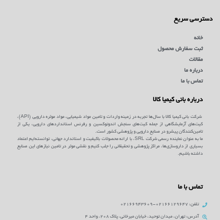
دسترسی سریع
خانه
ثبت سفارش محصول
مقالات
درباره ما
تماس با ما
درباره بانی کیمیا کالا
شرکت بانی کیمیا کالا با سال‌ها تجربه در زمینه واردات و تامین مواد شیمیایی، مواد موثره دارویی (API)،
کیت‌های آزمایشگاهی از جمله کیت‌های سنجش اندوتوکسین و رفرنس استانداردهای دارویی، یکی از
تامین‌کنندگان پیشرو در صنایع دارویی و پژوهشی کشور است.
ما به عنوان نماینده رسمی شرکت SRL، با ارائه محصولات باکیفیت و استاندارد جهانی، توانسته‌ایم اعتماد
بسیاری از داروسازی‌ها، مراکز پژوهشی و تحقیقاتی را جلب کنیم و نقشی موثر در تامین نیازهای این صنایع
داشته باشیم.
تماس با ما
تلفن: 02166129647-02166943609
آدرس: تهران، میدان توحید، خیابان میرخانی، پلاک 208، واحد 4