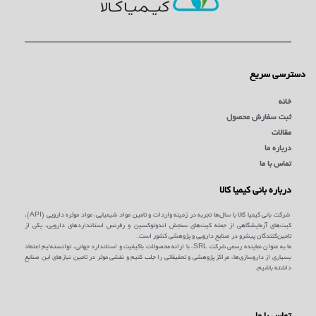
دسترسی سریع
خانه
ثبت سفارش محصول
مقالات
درباره ما
تماس با ما
درباره بانی کیمیا کالا
شرکت بانی کیمیا کالا با سال‌ها تجربه در زمینه واردات و تامین مواد شیمیایی، مواد موثره دارویی (API)،
کیت‌های آزمایشگاهی از جمله کیت‌های سنجش اندوتوکسین و رفرنس استانداردهای دارویی، یکی از
تامین‌کنندگان پیشرو در صنایع دارویی و پژوهشی کشور است.
ما به عنوان نماینده رسمی شرکت SRL، با ارائه محصولات باکیفیت و استاندارد جهانی، توانسته‌ایم اعتماد
بسیاری از داروسازی‌ها، مراکز پژوهشی و تحقیقاتی را جلب کنیم و نقشی موثر در تامین نیازهای این صنایع
داشته باشیم.