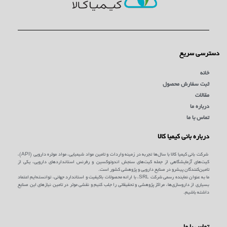
دسترسی سریع
خانه
ثبت سفارش محصول
مقالات
درباره ما
تماس با ما
درباره بانی کیمیا کالا
شرکت بانی کیمیا کالا با سال‌ها تجربه در زمینه واردات و تامین مواد شیمیایی، مواد موثره دارویی (API)،
کیت‌های آزمایشگاهی از جمله کیت‌های سنجش اندوتوکسین و رفرنس استانداردهای دارویی، یکی از
تامین‌کنندگان پیشرو در صنایع دارویی و پژوهشی کشور است.
ما به عنوان نماینده رسمی شرکت SRL، با ارائه محصولات باکیفیت و استاندارد جهانی، توانسته‌ایم اعتماد
بسیاری از داروسازی‌ها، مراکز پژوهشی و تحقیقاتی را جلب کنیم و نقشی موثر در تامین نیازهای این صنایع
داشته باشیم.