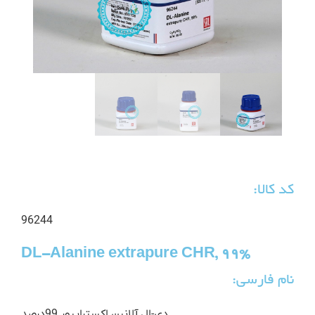
کد کالا:
96244
DL-Alanine extrapure CHR, 99%
نام فارسی:
دی-ال آلانین اکستراپیور 99درصد