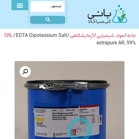
خانه
/
مواد شیمیایی
/
آزمایشگاهی
/
/ EDTA Dipotassium Salt
SRL
extrapure AR, 99%