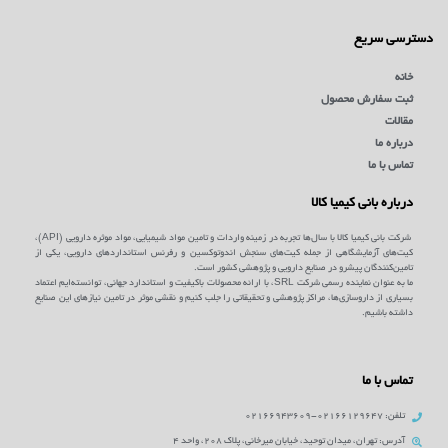
دسترسی سریع
خانه
ثبت سفارش محصول
مقالات
درباره ما
تماس با ما
درباره بانی کیمیا کالا
شرکت بانی کیمیا کالا با سال‌ها تجربه در زمینه واردات و تامین مواد شیمیایی، مواد موثره دارویی (API)،
کیت‌های آزمایشگاهی از جمله کیت‌های سنجش اندوتوکسین و رفرنس استانداردهای دارویی، یکی از
تامین‌کنندگان پیشرو در صنایع دارویی و پژوهشی کشور است.
ما به عنوان نماینده رسمی شرکت SRL، با ارائه محصولات باکیفیت و استاندارد جهانی، توانسته‌ایم اعتماد
بسیاری از داروسازی‌ها، مراکز پژوهشی و تحقیقاتی را جلب کنیم و نقشی موثر در تامین نیازهای این صنایع
داشته باشیم.
تماس با ما
تلفن: 02166129647-02166943609
آدرس: تهران، میدان توحید، خیابان میرخانی، پلاک 208، واحد 4