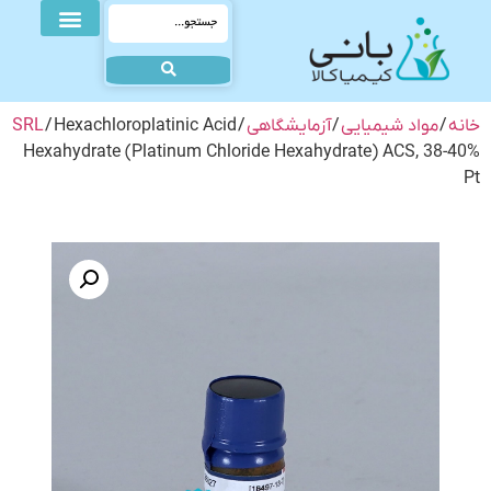
خانه
/
مواد شیمیایی
/
آزمایشگاهی
/
/ Hexachloroplatinic Acid
SRL
Hexahydrate (Platinum Chloride Hexahydrate) ACS, 38-40%
Pt