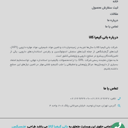
خانه
ثبت سفارش محصول
مقالات
درباره ما
تماس با ما
درباره بانی کیمیا کالا
شرکت بانی کیمیا کالا با سال‌ها تجربه در زمینه واردات و تامین مواد شیمیایی، مواد موثره دارویی (API)،
کیت‌های آزمایشگاهی از جمله کیت‌های سنجش اندوتوکسین و رفرنس استانداردهای دارویی، یکی از
تامین‌کنندگان پیشرو در صنایع دارویی و پژوهشی کشور است.
ما به عنوان نماینده رسمی شرکت SRL، با ارائه محصولات باکیفیت و استاندارد جهانی، توانسته‌ایم اعتماد
بسیاری از داروسازی‌ها، مراکز پژوهشی و تحقیقاتی را جلب کنیم و نقشی موثر در تامین نیازهای این صنایع
داشته باشیم.
تماس با ما
تلفن: 02166129647-02166943609
آدرس: تهران، میدان توحید، خیابان میرخانی، پلاک 208، واحد 4
بانی کیمیا کالا
منسیکس
©تمامی حقوق این وبسایت متعلق به
می باشد طراحی: