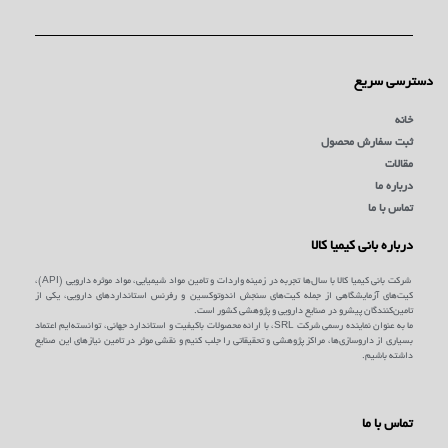
دسترسی سریع
خانه
ثبت سفارش محصول
مقالات
درباره ما
تماس با ما
درباره بانی کیمیا کالا
شرکت بانی کیمیا کالا با سال‌ها تجربه در زمینه واردات و تامین مواد شیمیایی، مواد موثره دارویی (API)،
کیت‌های آزمایشگاهی از جمله کیت‌های سنجش اندوتوکسین و رفرنس استانداردهای دارویی، یکی از
تامین‌کنندگان پیشرو در صنایع دارویی و پژوهشی کشور است.
ما به عنوان نماینده رسمی شرکت SRL، با ارائه محصولات باکیفیت و استاندارد جهانی، توانسته‌ایم اعتماد
بسیاری از داروسازی‌ها، مراکز پژوهشی و تحقیقاتی را جلب کنیم و نقشی موثر در تامین نیازهای این صنایع
داشته باشیم.
تماس با ما