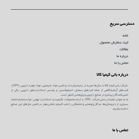
دسترسی سریع
خانه
ثبت سفارش محصول
مقالات
درباره ما
تماس با ما
درباره بانی کیمیا کالا
شرکت بانی کیمیا کالا با سال‌ها تجربه در زمینه واردات و تامین مواد شیمیایی، مواد موثره دارویی (API)،
کیت‌های آزمایشگاهی از جمله کیت‌های سنجش اندوتوکسین و رفرنس استانداردهای دارویی، یکی از
تامین‌کنندگان پیشرو در صنایع دارویی و پژوهشی کشور است.
ما به عنوان نماینده رسمی شرکت SRL، با ارائه محصولات باکیفیت و استاندارد جهانی، توانسته‌ایم اعتماد
بسیاری از داروسازی‌ها، مراکز پژوهشی و تحقیقاتی را جلب کنیم و نقشی موثر در تامین نیازهای این صنایع
داشته باشیم.
تماس با ما