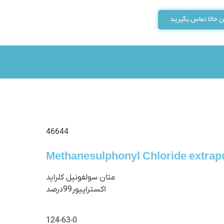
 حالا تماس بگیرید
46644
Methanesulphonyl Chloride extrap
متان سولفونیل کلراید
اکستراپیور99درصد
124-63-0