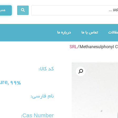
همین
قالات
تماس با ما
درباره ما
SRL
/ Methanesulphonyl Ch
کد کالا:
ure, 99%
نام فارسی:
Cas Number: