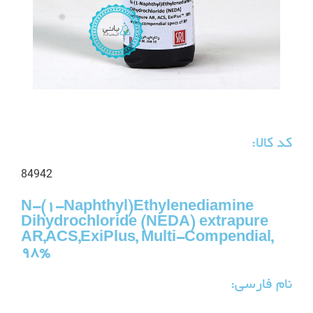
کد کالا:
84942
N-(1-Naphthyl)Ethylenediamine
Dihydrochloride (NEDA) extrapure
AR,ACS,ExiPlus, Multi-Compendial,
98%
نام فارسی: