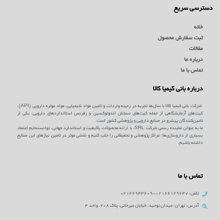
دسترسی سریع
خانه
ثبت سفارش محصول
مقالات
درباره ما
تماس با ما
درباره بانی کیمیا کالا
شرکت بانی کیمیا کالا با سال‌ها تجربه در زمینه واردات و تامین مواد شیمیایی، مواد موثره دارویی (API)،
کیت‌های آزمایشگاهی از جمله کیت‌های سنجش اندوتوکسین و رفرنس استانداردهای دارویی، یکی از
تامین‌کنندگان پیشرو در صنایع دارویی و پژوهشی کشور است.
ما به عنوان نماینده رسمی شرکت SRL، با ارائه محصولات باکیفیت و استاندارد جهانی، توانسته‌ایم اعتماد
بسیاری از داروسازی‌ها، مراکز پژوهشی و تحقیقاتی را جلب کنیم و نقشی موثر در تامین نیازهای این صنایع
داشته باشیم.
تماس با ما
تلفن: 02166129647-02166943609
آدرس: تهران، میدان توحید، خیابان میرخانی، پلاک 208، واحد 4