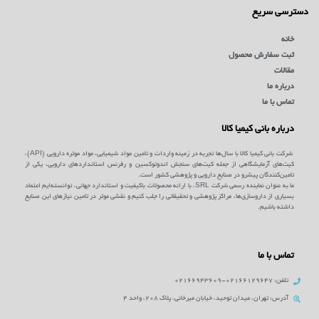
دسترسی سریع
خانه
ثبت سفارش محصول
مقالات
درباره ما
تماس با ما
درباره بانی کیمیا کالا
شرکت بانی کیمیا کالا با سال‌ها تجربه در زمینه واردات و تامین مواد شیمیایی، مواد موثره دارویی (API)،
کیت‌های آزمایشگاهی از جمله کیت‌های سنجش اندوتوکسین و رفرنس استانداردهای دارویی، یکی از
تامین‌کنندگان پیشرو در صنایع دارویی و پژوهشی کشور است.
ما به عنوان نماینده رسمی شرکت SRL، با ارائه محصولات باکیفیت و استاندارد جهانی، توانسته‌ایم اعتماد
بسیاری از داروسازی‌ها، مراکز پژوهشی و تحقیقاتی را جلب کنیم و نقشی موثر در تامین نیازهای این صنایع
داشته باشیم.
تماس با ما
تلفن: 02166129647-02166943609
آدرس: تهران، میدان توحید، خیابان میرخانی، پلاک 208، واحد 4