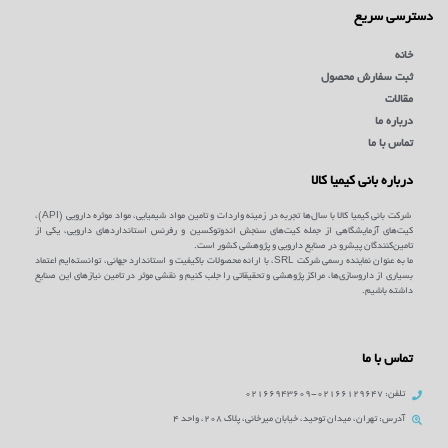
دسترسی سریع
خانه
ثبت سفارش محصول
مقالات
درباره ما
تماس با ما
درباره بانی کیمیا کالا
شرکت بانی کیمیا کالا با سال‌ها تجربه در زمینه واردات و تامین مواد شیمیایی، مواد موثره دارویی (API)،
کیت‌های آزمایشگاهی از جمله کیت‌های سنجش اندوتوکسین و رفرنس استانداردهای دارویی، یکی از
تامین‌کنندگان پیشرو در صنایع دارویی و پژوهشی کشور است.
ما به عنوان نماینده رسمی شرکت SRL، با ارائه محصولات باکیفیت و استاندارد جهانی، توانسته‌ایم اعتماد
بسیاری از داروسازی‌ها، مراکز پژوهشی و تحقیقاتی را جلب کنیم و نقشی موثر در تامین نیازهای این صنایع
داشته باشیم.
تماس با ما
تلفن: 02166129647-02166943609
آدرس: تهران، میدان توحید، خیابان میرخانی، پلاک 208، واحد 4