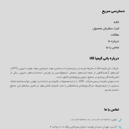
دسترسی سریع
خانه
ثبت سفارش محصول
مقالات
درباره ما
تماس با ما
درباره بانی کیمیا کالا
شرکت بانی کیمیا کالا با سال‌ها تجربه در زمینه واردات و تامین مواد شیمیایی، مواد موثره دارویی (API)،
کیت‌های آزمایشگاهی از جمله کیت‌های سنجش اندوتوکسین و رفرنس استانداردهای دارویی، یکی از
تامین‌کنندگان پیشرو در صنایع دارویی و پژوهشی کشور است.
ما به عنوان نماینده رسمی شرکت SRL، با ارائه محصولات باکیفیت و استاندارد جهانی، توانسته‌ایم اعتماد
بسیاری از داروسازی‌ها، مراکز پژوهشی و تحقیقاتی را جلب کنیم و نقشی موثر در تامین نیازهای این صنایع
داشته باشیم.
تماس با ما
تلفن: 02166129647-02166943609
آدرس: تهران، میدان توحید، خیابان میرخانی، پلاک 208، واحد 4