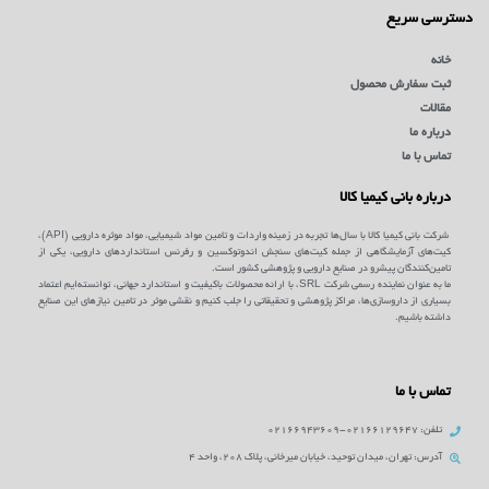
دسترسی سریع
خانه
ثبت سفارش محصول
مقالات
درباره ما
تماس با ما
درباره بانی کیمیا کالا
شرکت بانی کیمیا کالا با سال‌ها تجربه در زمینه واردات و تامین مواد شیمیایی، مواد موثره دارویی (API)،
کیت‌های آزمایشگاهی از جمله کیت‌های سنجش اندوتوکسین و رفرنس استانداردهای دارویی، یکی از
تامین‌کنندگان پیشرو در صنایع دارویی و پژوهشی کشور است.
ما به عنوان نماینده رسمی شرکت SRL، با ارائه محصولات باکیفیت و استاندارد جهانی، توانسته‌ایم اعتماد
بسیاری از داروسازی‌ها، مراکز پژوهشی و تحقیقاتی را جلب کنیم و نقشی موثر در تامین نیازهای این صنایع
داشته باشیم.
تماس با ما
تلفن: 02166129647-02166943609
آدرس: تهران، میدان توحید، خیابان میرخانی، پلاک 208، واحد 4