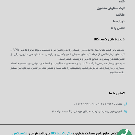
خانه
ثبت سفارش محصول
مقالات
درباره ما
تماس با ما
درباره بانی کیمیا کالا
شرکت بانی کیمیا کالا با سال‌ها تجربه در زمینه واردات و تامین مواد شیمیایی، مواد موثره دارویی (API)،
کیت‌های آزمایشگاهی از جمله کیت‌های سنجش اندوتوکسین و رفرنس استانداردهای دارویی، یکی از
تامین‌کنندگان پیشرو در صنایع دارویی و پژوهشی کشور است.
ما به عنوان نماینده رسمی شرکت SRL، با ارائه محصولات باکیفیت و استاندارد جهانی، توانسته‌ایم اعتماد
بسیاری از داروسازی‌ها، مراکز پژوهشی و تحقیقاتی را جلب کنیم و نقشی موثر در تامین نیازهای این صنایع
داشته باشیم.
تماس با ما
تلفن: 02166129647-02166943609
آدرس: تهران، میدان توحید، خیابان میرخانی، پلاک 208، واحد 4
بانی کیمیا کالا
منسیکس
©تمامی حقوق این وبسایت متعلق به
می باشد طراحی: