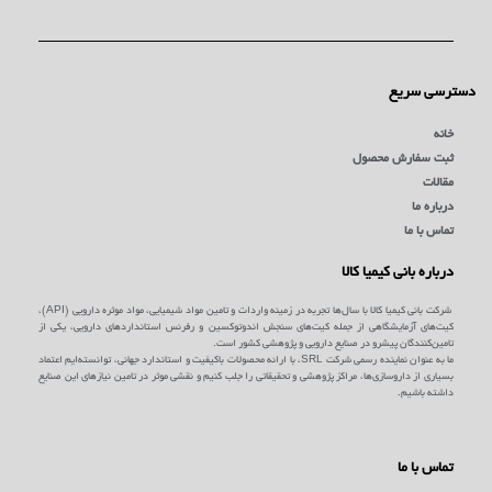
دسترسی سریع
خانه
ثبت سفارش محصول
مقالات
درباره ما
تماس با ما
درباره بانی کیمیا کالا
شرکت بانی کیمیا کالا با سال‌ها تجربه در زمینه واردات و تامین مواد شیمیایی، مواد موثره دارویی (API)،
کیت‌های آزمایشگاهی از جمله کیت‌های سنجش اندوتوکسین و رفرنس استانداردهای دارویی، یکی از
تامین‌کنندگان پیشرو در صنایع دارویی و پژوهشی کشور است.
ما به عنوان نماینده رسمی شرکت SRL، با ارائه محصولات باکیفیت و استاندارد جهانی، توانسته‌ایم اعتماد
بسیاری از داروسازی‌ها، مراکز پژوهشی و تحقیقاتی را جلب کنیم و نقشی موثر در تامین نیازهای این صنایع
داشته باشیم.
تماس با ما