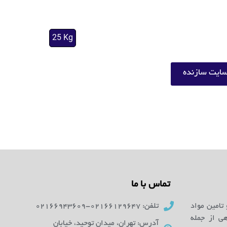
25 Kg
ایت سازنده
تماس با ما
 تامین مواد
تلفن: 02166129647-02166943609
ای آزمایشگاهی از جمله
آدرس: تهران، میدان توحید، خیابان