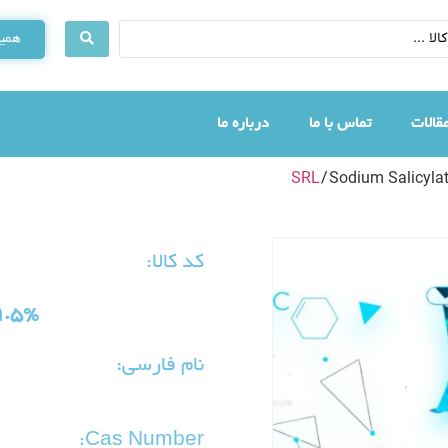
همین
قالات
تماس با ما
درباره ما
SRL
/ Sodium Salicyla
کد کالا:
9.5%
نام فارسی:
Cas Number: