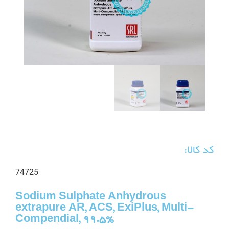
کد کالا:
74725
Sodium Sulphate Anhydrous
extrapure AR, ACS, ExiPlus, Multi-
Compendial, 99.5%