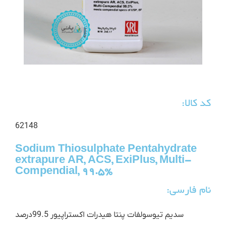
کد کالا:
62148
Sodium Thiosulphate Pentahydrate
extrapure AR, ACS, ExiPlus, Multi-
Compendial, 99.5%
نام فارسی:
سدیم تیوسولفات پنتا هیدرات اکستراپیور 99.5درصد