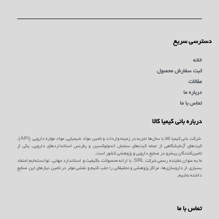
دسترسی سریع
خانه
ثبت سفارش محصول
مقالات
درباره ما
تماس با ما
درباره بانی کیمیا کالا
شرکت بانی کیمیا کالا با سال‌ها تجربه در زمینه واردات و تامین مواد شیمیایی، مواد موثره دارویی (API)،
کیت‌های آزمایشگاهی از جمله کیت‌های سنجش اندوتوکسین و رفرنس استانداردهای دارویی، یکی از
تامین‌کنندگان پیشرو در صنایع دارویی و پژوهشی کشور است.
ما به عنوان نماینده رسمی شرکت SRL، با ارائه محصولات باکیفیت و استاندارد جهانی، توانسته‌ایم اعتماد
بسیاری از داروسازی‌ها، مراکز پژوهشی و تحقیقاتی را جلب کنیم و نقشی موثر در تامین نیازهای این صنایع
داشته باشیم.
تماس با ما