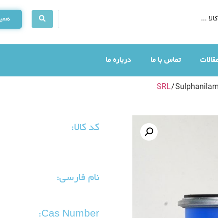
همین
قالات
تماس با ما
درباره ما
SRL
/ Sulphanilam
کد کالا:
نام فارسی:
Cas Number: